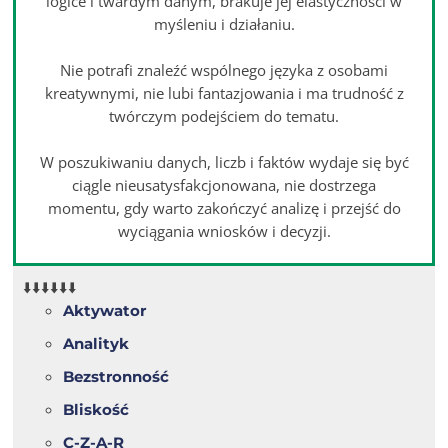
logice i twardym danym, brakuje jej elastyczności w
myśleniu i działaniu.
Nie potrafi znaleźć wspólnego języka z osobami
kreatywnymi, nie lubi fantazjowania i ma trudność z
twórczym podejściem do tematu.
W poszukiwaniu danych, liczb i faktów wydaje się być
ciągle nieusatysfakcjonowana, nie dostrzega
momentu, gdy warto zakończyć analizę i przejść do
wyciągania wniosków i decyzji.
⬇️⬇️⬇️⬇️⬇️⬇️
Aktywator
Analityk
Bezstronność
Bliskość
C-Z-A-R