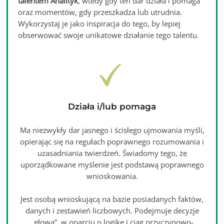
talentem Analityk
, wtedy gdy ten dar działa i pomaga
oraz momentów, gdy przeszkadza lub utrudnia.
Wykorzystaj je jako inspiracja do tego, by lepiej
obserwować swoje unikatowe działanie tego talentu.
Działa i/lub pomaga
Ma niezwykły dar jasnego i ścisłego ujmowania myśli,
opierając się na regułach poprawnego rozumowania i
uzasadniania twierdzeń. Świadomy tego, że
uporządkowane myślenie jest podstawą poprawnego
wnioskowania.
Jest osobą wnioskującą na bazie posiadanych faktów,
danych i zestawień liczbowych. Podejmuje decyzje
„głową”, w oparciu o logikę i ciąg przyczynowo-