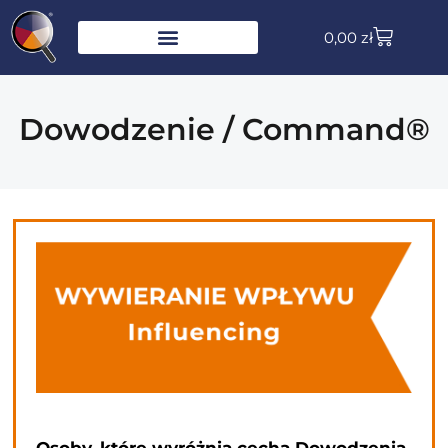
0,00
zł
Dowodzenie / Command®