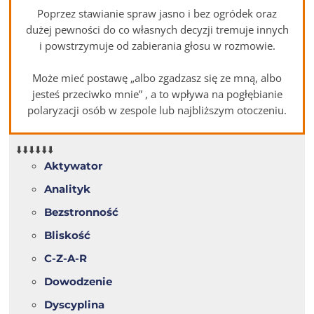
Poprzez stawianie spraw jasno i bez ogródek oraz
dużej pewności do co własnych decyzji tremuje innych
i powstrzymuje od zabierania głosu w rozmowie.
Może mieć postawę „albo zgadzasz się ze mną, albo
jesteś przeciwko mnie” , a to wpływa na pogłębianie
polaryzacji osób w zespole lub najbliższym otoczeniu.
⬇️⬇️⬇️⬇️⬇️⬇️
Aktywator
Analityk
Bezstronność
Bliskość
C-Z-A-R
Dowodzenie
Dyscyplina