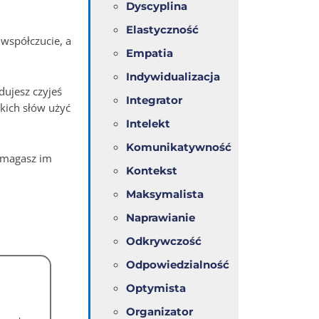
Dyscyplina
Elastyczność
 współczucie, a
Empatia
Indywidualizacja
dujesz czyjeś
Integrator
akich słów użyć
Intelekt
Komunikatywność
Pomagasz im
Kontekst
Maksymalista
Naprawianie
Odkrywczość
Odpowiedzialność
Optymista
Organizator