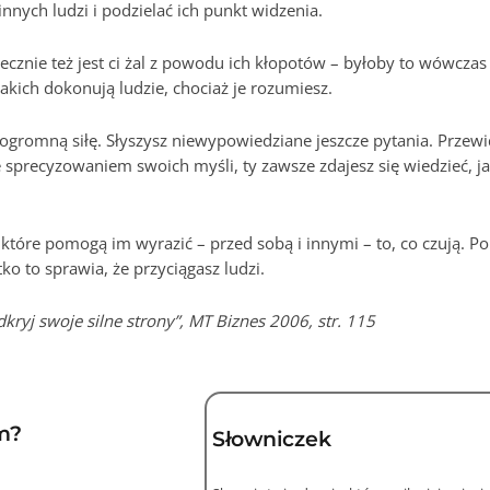
innych ludzi i podzielać ich punkt widzenia.
ecznie też jest ci żal z powodu ich kłopotów – byłoby to wówczas
akich dokonują ludzie, chociaż je rozumiesz.
gromną siłę. Słyszysz niewypowiedziane jeszcze pytania. Przewi
e sprecyzowaniem swoich myśli, ty zawsze zdajesz się wiedzieć, j
tóre pomogą im wyrazić – przed sobą i innymi – to, co czują. 
o to sprawia, że przyciągasz ludzi.
kryj swoje silne strony”, MT Biznes 2006, str. 115
m?
Słowniczek