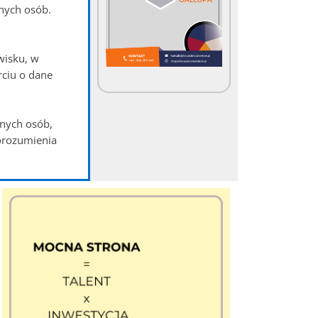
nych osób.
wisku, w
rciu o dane
nnych osób,
orozumienia