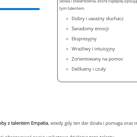
S
łowa i stwierdzenia, które najlepiej opisuj
tym talentem.
Dobry i uważny słuchacz
Świadomy emocji
Ekspresyjny
Wrażliwy i intuicyjny
Zorientowany na pomoc
Delikatny i czuły
oby z talentem Empatia
, wtedy gdy ten dar działa i pomaga ora