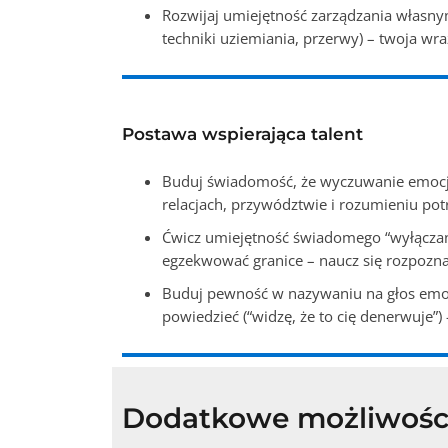
Rozwijaj umiejętność zarządzania własny
techniki uziemiania, przerwy) – twoja wr
Postawa wspierająca talent
Buduj świadomość, że wyczuwanie emocji t
relacjach, przywództwie i rozumieniu potr
Ćwicz umiejętność świadomego “wyłączani
egzekwować granice – naucz się rozpozna
Buduj pewność w nazywaniu na głos emocji,
powiedzieć (“widzę, że to cię denerwuje”)
Dodatkowe możliwości