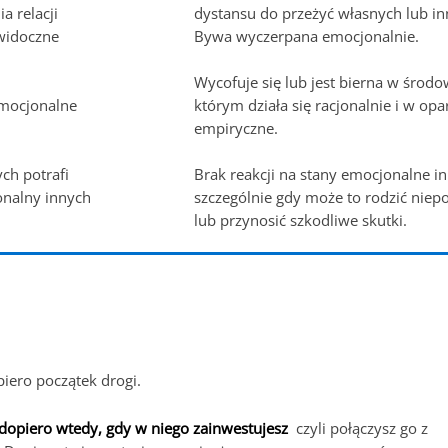
a relacji
dystansu do przeżyć własnych lub in
ewidoczne
Bywa wyczerpana emocjonalnie.
Wycofuje się lub jest bierna w środo
emocjonalne
którym działa się racjonalnie i w opa
empiryczne.
ch potrafi
Brak reakcji na stany emocjonalne i
onalny innych
szczególnie gdy może to rodzić niep
lub przynosić szkodliwe skutki.
piero początek drogi.
ą dopiero wtedy, gdy w niego zainwestujesz
czyli połączysz go z