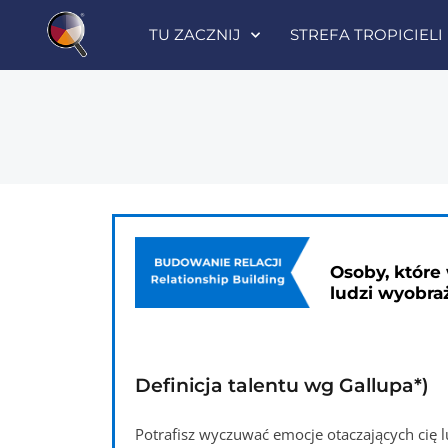
TU ZACZNIJ
STREFA TROPICIELI
Osoby, które 
ludzi wyobraż
Definicja talentu wg Gallupa*)
Potrafisz wyczuwać emocje otaczających cię lu