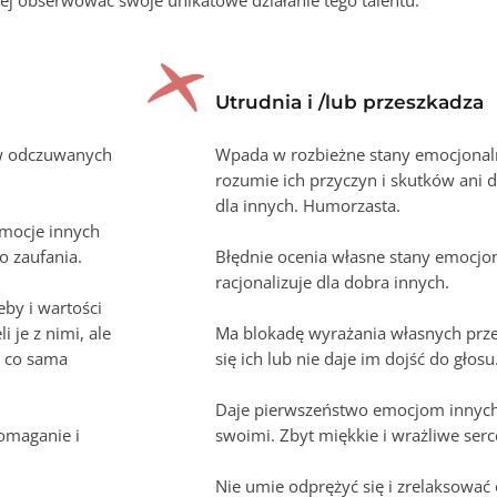
piej obserwować swoje unikatowe działanie tego talentu.
Utrudnia i /lub przeszkadza
ów odczuwanych
Wpada w rozbieżne stany emocjonaln
rozumie ich przyczyn i skutków ani dl
dla innych. Humorzasta.
emocje innych
 zaufania.
Błędnie ocenia własne stany emocjon
racjonalizuje dla dobra innych.
by i wartości
 je z nimi, ale
Ma blokadę wyrażania własnych prze
go co sama
się ich lub nie daje im dojść do głosu
Daje pierwszeństwo emocjom innych
omaganie i
swoimi. Zbyt miękkie i wrażliwe serc
Nie umie odprężyć się i zrelaksować