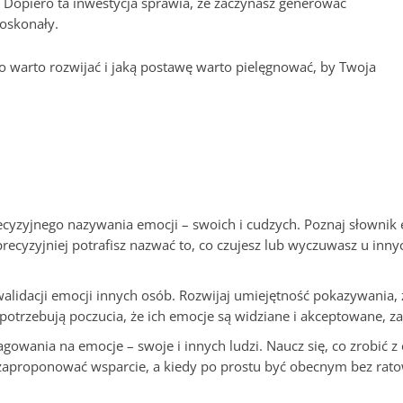
. Dopiero ta inwestycja sprawia, że zaczynasz generować
doskonały.
o warto rozwijać i jaką postawę warto pielęgnować, by Twoja
cyzyjnego nazywania emocji – swoich i cudzych. Poznaj słownik emo
recyzyjniej potrafisz nazwać to, co czujesz lub wyczuwasz u inny
walidacji emocji innych osób. Rozwijaj umiejętność pokazywania
ie potrzebują poczucia, że ich emocje są widziane i akceptowane, 
wania na emocje – swoje i innych ludzi. Naucz się, co zrobić z 
 zaproponować wsparcie, a kiedy po prostu być obecnym bez ratowa
.