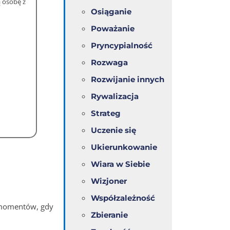
ą osobę z
Osiąganie
Poważanie
Pryncypialność
Rozwaga
Rozwijanie innych
Rywalizacja
Strateg
Uczenie się
Ukierunkowanie
Wiara w Siebie
Wizjoner
Współzależność
z momentów, gdy
Zbieranie