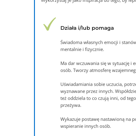
Wykorzystaj je jako inspiracja do tego, by le
Działa i/lub pomaga
Świadoma własnych emocji i stan
mentalnie i fizycznie.
Ma dar wczuwania się w sytuację i 
osób. Tworzy atmosferę wzajemnego
Uświadamiania sobie uczucia, potrze
wyznawane przez innych. Współdzieli
też oddziela to co czują inni, od te
przeżywa.
Wykazuje postawę nastawioną na p
wspieranie innych osób.