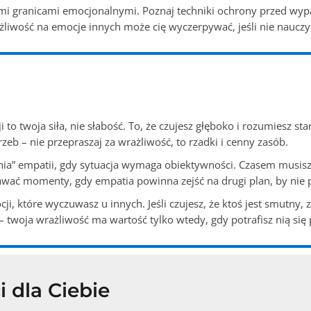
mi granicami emocjonalnymi. Poznaj techniki ochrony przed wyp
ażliwość na emocje innych może cię wyczerpywać, jeśli nie nauczy
o twoja siła, nie słabość. To, że czujesz głęboko i rozumiesz st
zeb – nie przepraszaj za wrażliwość, to rzadki i cenny zasób.
a” empatii, gdy sytuacja wymaga obiektywności. Czasem musisz 
wać momenty, gdy empatia powinna zejść na drugi plan, by nie p
 które wyczuwasz u innych. Jeśli czujesz, że ktoś jest smutny, z
 – twoja wrażliwość ma wartość tylko wtedy, gdy potrafisz nią się
 dla Ciebie