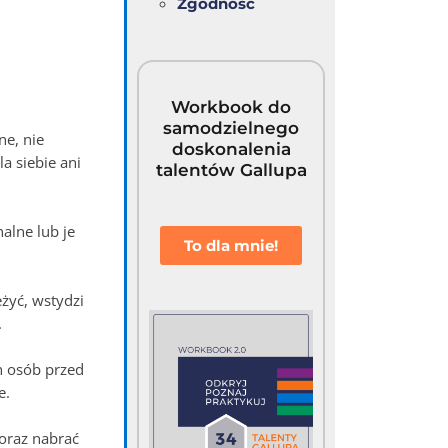
Zgodność
Workbook do
samodzielnego
e, nie
doskonalenia
a siebie ani
talentów Gallupa
alne lub je
To dla mnie!
żyć, wstydzi
.
 osób przed
e.
 oraz nabrać