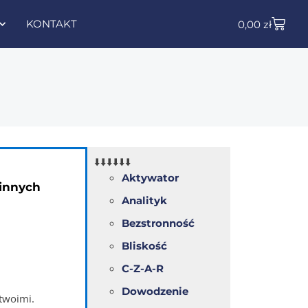
KONTAKT
0,00
zł
⬇️⬇️⬇️⬇️⬇️⬇️
Aktywator
 innych
Analityk
Bezstronność
Bliskość
C-Z-A-R
Dowodzenie
 twoimi.