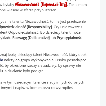
Niezawodność [Dependability]
ów byłaby
. Takie mam
 one właśnie w sferze przypuszczeń.
wydanie talentu Niezawodność, to nie jest przełożenie
powiedzialność [Responsibility]
. Czyli nie zawsze z
alent Odpowiedzialność. Bo dziecięcy talent może
rzykładu
Rozwagę [Deliberative]
lub
Pryncypialność
oznaj lepiej dziecięcy talent Niezawodność, który obok
należy do grupy wykonywania. Osoby posiadające
ie
ć, by określone rzeczy się zadziały, by sprawy nie
du, a działanie było podjęte.
sz w tym dziecięcym talencie ślady innych dorosłych
z innymi i napisz w komentarzu co wytropiłeś!