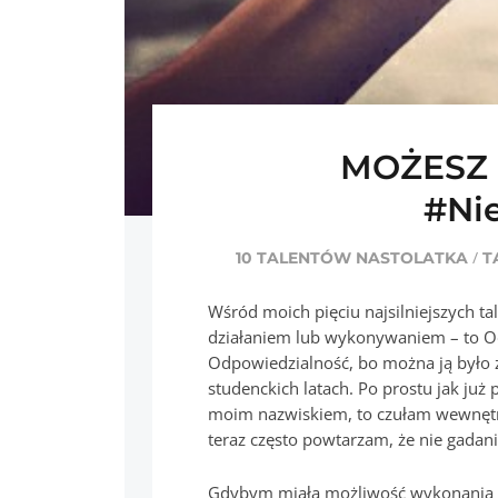
MOŻESZ 
#Ni
/
10 TALENTÓW NASTOLATKA
T
Wśród moich pięciu najsilniejszych t
działaniem lub wykonywaniem – to Od
Odpowiedzialność, bo można ją było 
studenckich latach. Po prostu jak już
moim nazwiskiem, to czułam wewnęt
teraz często powtarzam, że nie gadanie,
Gdybym miała możliwość wykonani