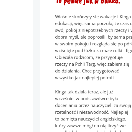
To pewne jak w banku.
Właśnie skończyły się wakacje i Kinga
edukacji, więc sama poczuła, że czas
swój pokój z niepotrzebnych rzeczy i w
dobra myśl, ale poprosili, by sama p
w swoim pokoju i rozgląda się po półk
wciśnięte pod łóżko za małe rolki i fig
Obiecała rodzicom, że przygotuje
rzeczy na Pchli Targ, więc zabiera się
do działania. Chce przygotować
wszystko jak najlepiej potrafi.
Kinga tak działa teraz, ale już
wcześniej w podstawówce była
doceniania przez nauczycieli za swoją
rzetelność i niezawodność. Najlepiej
to pamięta nauczyciel angielskiego,
który zawsze mógł na nią liczyć we