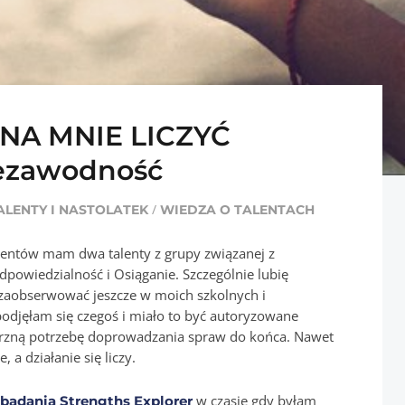
NA MNIE LICZYĆ
ezawodność
/
ALENTY I NASTOLATEK
WIEDZA O TALENTACH
alentów mam dwa talenty z grupy związanej z
powiedzialność i Osiąganie. Szczególnie lubię
zaobserwować jeszcze w moich szkolnych i
 podjęłam się czegoś i miało to być autoryzowane
rzną potrzebę doprowadzania spraw do końca. Nawet
 a działanie się liczy.
a
w czasie gdy byłam
badania Strengths Explorer