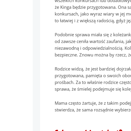
wszelkich konkursach lub dodatkowyc
że Kinga będzie przygotowana. Ona s
konkursach, jako wyraz wiary w jej m
to łatwiej i z większą radością, gdyż
Podobnie sprawa miała się z koleżank
od zawsze ceniła wartość zaufania, ja
niezawodną i odpowiedzialnością. Kole
bezpieczne. Znowu można by rzecz, ż
Rodzice widzą, że jest bardziej dojrzał
przygotowana, pamięta o swoich obow
prośbach. Za to właśnie rodzice często
sprawa, że śmielej podejmuje się kol
Mama często żartuje, że z takim pode
stwierdza, że sama rozsądnie wybier