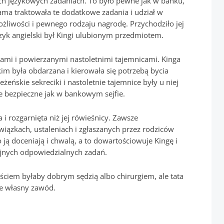
h językowych zadaniach. To było pewne jak w banku,
ama traktowała te dodatkowe zadania i udział w
ożliwości i pewnego rodzaju nagrodę. Przychodziło jej
 język angielski był Kingi ulubionym przedmiotem.
ami i powierzanymi nastoletnimi tajemnicami. Kinga
kim była obdarzana i kierowała się potrzebą bycia
żeńskie sekreciki i nastoletnie tajemnice były u niej
e bezpieczne jak w bankowym sejfie.
a i rozgarnięta niż jej rówieśnicy. Zawsze
iązkach, ustaleniach i zgłaszanych przez rodziców
 ją doceniają i chwalą, a to dowartościowuje Kingę i
ejnych odpowiedzialnych zadań.
jściem byłaby dobrym sędzią albo chirurgiem, ale tata
ze własny zawód.