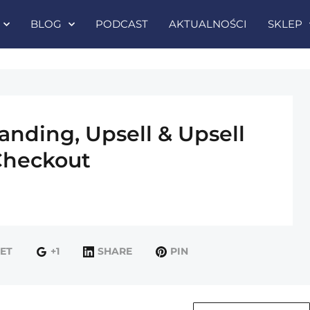
BLOG
PODCAST
AKTUALNOŚCI
SKLEP
anding, Upsell & Upsell
Checkout
ET
+1
SHARE
PIN