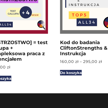
STRZOSTWO] = test
Kod do badania
upa +
CliftonStrengths &
pleksowa praca z
Instrukcja
encjałem
160,00
zł
–
295,00
zł
,00
zł
Do koszyka
oszyka