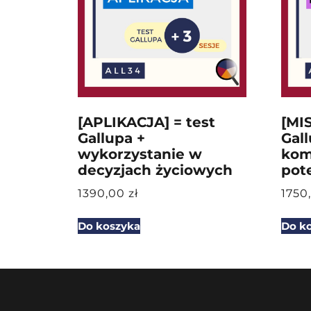
[APLIKACJA] = test
[MI
Gallupa +
Gall
wykorzystanie w
kom
decyzjach życiowych
pot
1390,00
zł
1750
Do koszyka
Do k