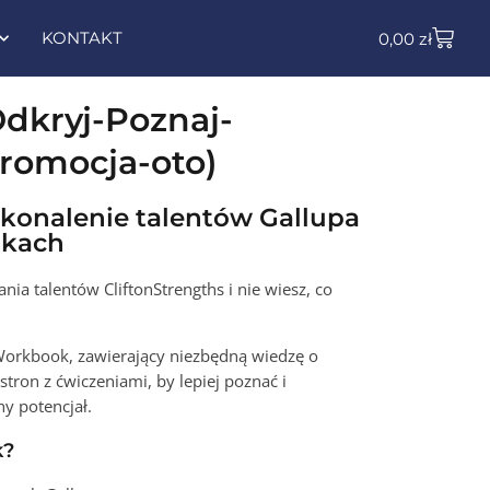
KONTAKT
0,00
zł
dkryj-Poznaj-
promocja-oto)
konalenie talentów Gallupa
nkach
ia talentów CliftonStrengths i nie wiesz, co
 Workbook, zawierający niezbędną wiedzę o
stron z ćwiczeniami, by lepiej poznać i
y potencjał.
k?