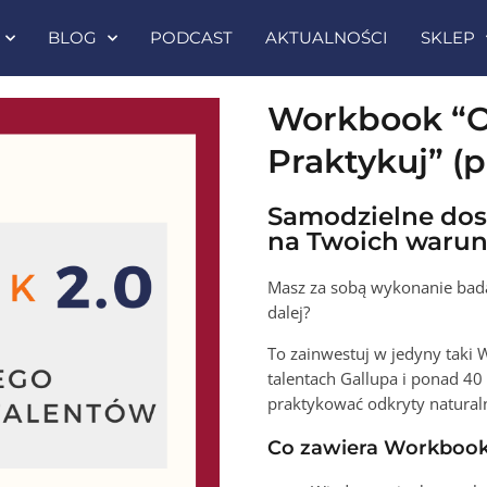
BLOG
PODCAST
AKTUALNOŚCI
SKLEP
Workbook “O
Praktykuj” (
Samodzielne dos
na Twoich waru
Masz za sobą wykonanie badan
dalej?
To zainwestuj w jedyny taki
talentach Gallupa i ponad 40 
praktykować odkryty naturaln
Co zawiera Workboo