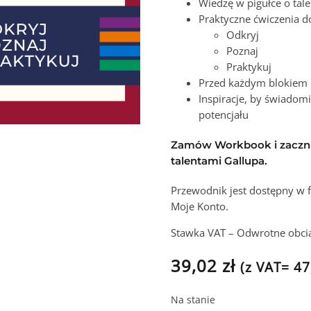
Wiedzę w pigułce o tal
Praktyczne ćwiczenia do
Odkryj
Poznaj
Praktykuj
Przed każdym blokiem 
Inspiracje, by świadom
potencjału
Zamów Workbook i zacznij
talentami Gallupa.
Przewodnik jest dostępny w 
Moje Konto.
Stawka VAT – Odwrotne obcią
39,02
zł
(z VAT=
47
Na stanie