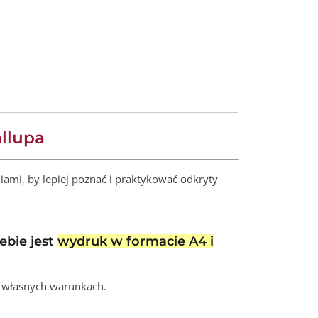
tive:
allupa
iami, by lepiej poznać i praktykować odkryty
iebie jest
wydruk w formacie A4 i
a własnych warunkach.