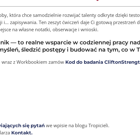
y, która chce samodzielnie rozwijać talenty odkryte dzięki testow
i i… zapisywania. Ten zeszyt ćwiczeń daje Ci gotową przestrzeń
ejsce na własne notatki, obserwacje i wnioski.
adnik — to realne wsparcie w codziennej pracy n
yśleń, śledzić postępy i budować na tym, co w T
ą, to wraz z Workbookiem zamów
Kod do badania CliftonStreng
we wpisie na blogu Tropicieli.
iających się pytań
ularza
Kontakt.