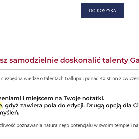
Alterna
DO KOSZYKA
z samodzielnie doskonalić talenty G
niezbędną wiedzę o talentach Gallupa i ponad 40 stron z ćwiczen
eniami i miejscem na Twoje notatki.
e
, gdyż zawiera pola do edycji. Drugą opcją dla C
myśleń.
żliwość poznawania naturalnego potencjału w swoim tempie i n