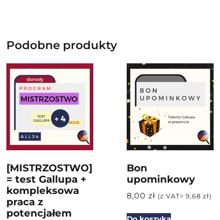
Podobne produkty
[MISTRZOSTWO]
Bon
= test Gallupa +
upominkowy
kompleksowa
8,00
zł
(z VAT=
9,68
zł
)
praca z
potencjałem
Do koszyka