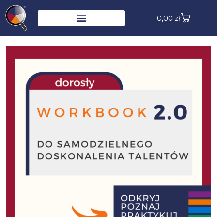
0,00
zł