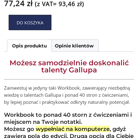
77,24
zł
(z VAT=
93,46
zł
)
Alternative:
DO KOSZYKA
Opis produktu
Opinie klientów
Możesz samodzielnie doskonalić
talenty Gallupa
Zainwestuj w jedyny taki Workbook, zawierający niezbędną
wiedzę o talentach Gallupa i ponad 40 stron z ćwiczeniami,
by lepiej poznać i praktykować odkryty naturalny potencjał.
Workbook to ponad 40 storn z ćwiczeniami i
miejscem na Twoje notatki.
Możesz go
wypełniać na komputerze
, gdyż
zawiera pola do edycji. Drugą opcją dla Ciebie