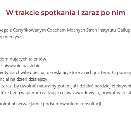
W trakcie spotkania i zaraz po nim
wego z Certyfikowanym Coachem Mocnych Stron Instytutu Gallup
ę mierzysz.
dominujących talentów.
iaływanie na siebie.
y na chwilę obecną, określając, które z nich już teraz Ci pomagaj
cjał na dzień dzisiejszy.
zaraz, by uwolnić naturalny potencjał i działać bardziej efektywni
, które będą wspierać realizację celów zawodowych, prywatnych lu
 moimi obserwacjami i podsumowaniem konsultacji.