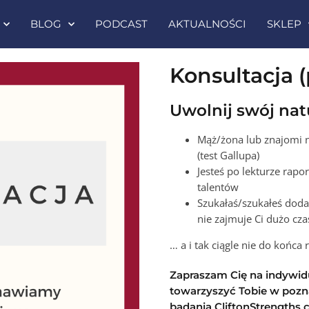
BLOG
PODCAST
AKTUALNOŚCI
SKLEP
Konsultacja 
Uwolnij swój nat
Mąż/żona lub znajomi n
(test Gallupa)
Jesteś po lekturze rapo
talentów
Szukałaś/szukałeś doda
nie zajmuje Ci dużo cz
… a i tak ciągle nie do końca 
Zapraszam Cię na indywidu
towarzyszyć Tobie w poz
badania CliftonStrengths 