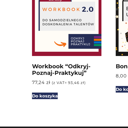
Workbook “Odkryj-
Bon
Poznaj-Praktykuj”
8,0
77,24
zł
(z VAT=
93,46
zł
)
Do k
Do koszyka