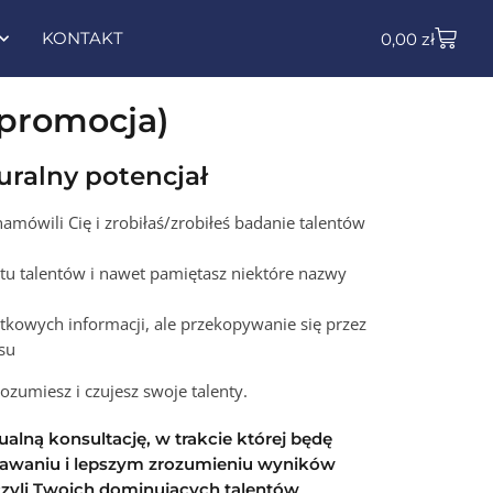
KONTAKT
0,00
zł
(promocja)
uralny potencjał
amówili Cię i zrobiłaś/zrobiłeś badanie talentów
rtu talentów i nawet pamiętasz niektóre nazwy
tkowych informacji, ale przekopywanie się przez
asu
rozumiesz i czujesz swoje talenty.
alną konsultację, w trakcie której będę
nawaniu i lepszym zrozumieniu wyników
czyli Twoich dominujących talentów