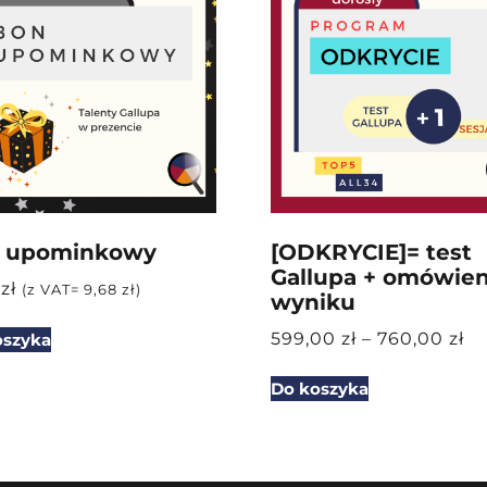
 upominkowy
[ODKRYCIE]= test
Gallupa + omówien
0
zł
(z VAT=
9,68
zł
)
wyniku
599,00
zł
–
760,00
zł
oszyka
Do koszyka