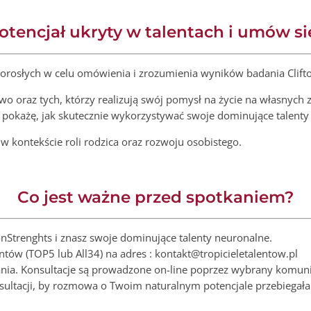
otencjał ukryty w talentach i umów si
orosłych w celu omówienia i zrozumienia wyników badania Clifto
 oraz tych, którzy realizują swój pomysł na życie na własnych
e pokażę, jak skutecznie wykorzystywać swoje dominujące talenty 
w kontekście roli rodzica oraz rozwoju osobistego.
Co jest ważne przed spotkaniem?
nStrenghts i znasz swoje dominujące talenty neuronalne.
tów (TOP5 lub All34) na adres : kontakt@tropicieletalentow.pl
ania. Konsultacje są prowadzone on-line poprzez wybrany komuni
sultacji, by rozmowa o Twoim naturalnym potencjale przebiegał