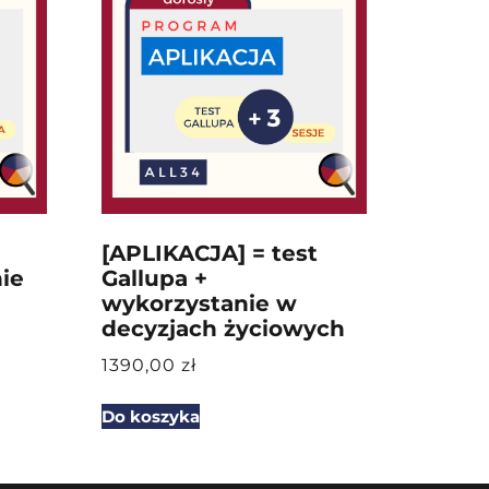
[APLIKACJA] = test
ie
Gallupa +
wykorzystanie w
decyzjach życiowych
1390,00
zł
Do koszyka